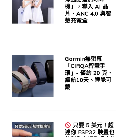
機」，導入 AI 晶
片、ANC 4.0 與智
慧充電盒
Garmin無螢幕
「CIRQA智慧手
環」- 僅約 20 克、
續航10天、睡覺可
戴
只要 5 美元！超
迷你 ESP32 裝置也