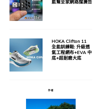
能幫全家網路擋廣告
HOKA Clifton 11
全能訓練鞋: 升級透
氣工程網布+EVA 中
底+超耐磨大底
作者