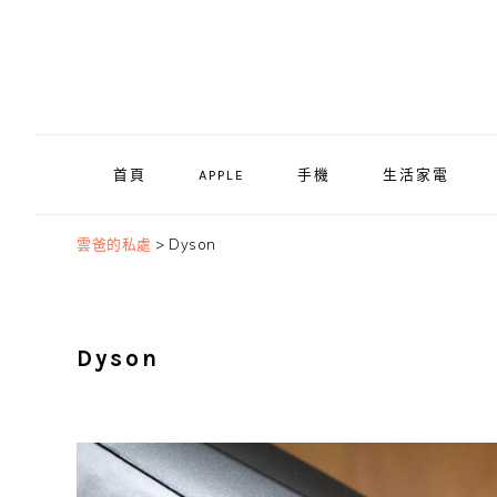
Skip
Skip
Skip
to
to
to
primary
main
primary
navigation
content
sidebar
首頁
APPLE
手機
生活家電
雲爸的私處
>
Dyson
Dyson