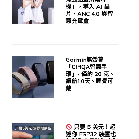
機」，導入 AI 晶
片、ANC 4.0 與智
慧充電盒
Garmin無螢幕
「CIRQA智慧手
環」- 僅約 20 克、
續航10天、睡覺可
戴
只要 5 美元！超
迷你 ESP32 裝置也