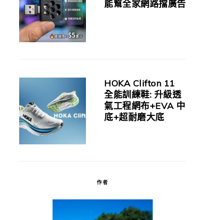
能幫全家網路擋廣告
HOKA Clifton 11
全能訓練鞋: 升級透
氣工程網布+EVA 中
底+超耐磨大底
作者