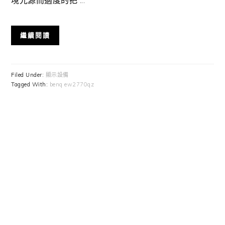
繼續閱讀
Filed Under:
顯示設備
Tagged With:
benq ew2770qz
Primary
Sidebar