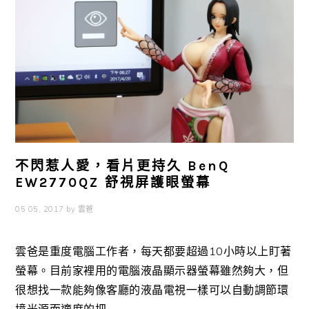
不閃惹人愛，看片更持久 BenQ
EW2770QZ 舒視屏護眼螢幕
05 05, 2017
by
雲爸
雲爸是重度電腦工作者，每天都要超過10小時以上盯著
螢幕。目前家裡用的電腦液晶顯示器螢幕雖然夠大，但
很想找一款能夠像客廳的液晶電視一樣可以自動調節環
境光源而適度的把 ...