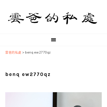
Skip
Skip
Skip
to
to
to
primary
main
primary
navigation
content
sidebar
雲爸的私處
>
benq ew2770qz
benq ew2770qz