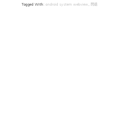
Tagged With:
android system webview
,
閃退