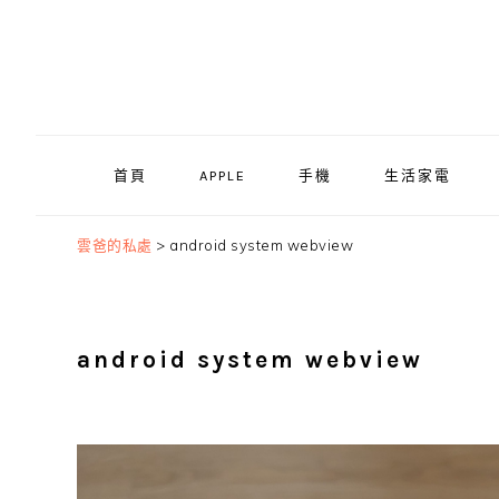
Skip
Skip
Skip
to
to
to
primary
main
primary
navigation
content
sidebar
首頁
APPLE
手機
生活家電
雲爸的私處
>
android system webview
android system webview