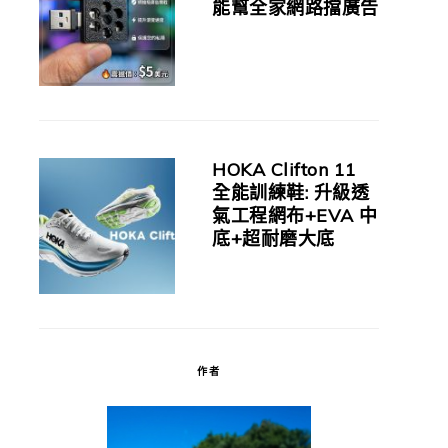
能幫全家網路擋廣告
HOKA Clifton 11
全能訓練鞋: 升級透
氣工程網布+EVA 中
底+超耐磨大底
作者