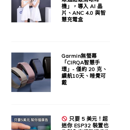
機」，導入 AI 晶
片、ANC 4.0 與智
慧充電盒
Garmin無螢幕
「CIRQA智慧手
環」- 僅約 20 克、
續航10天、睡覺可
戴
只要 5 美元！超
迷你 ESP32 裝置也