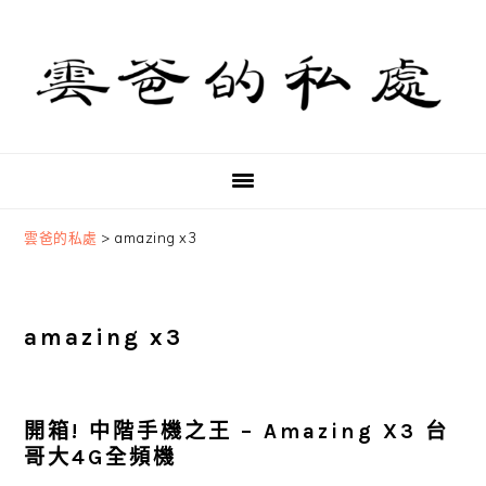
Skip
Skip
Skip
to
to
to
primary
main
primary
navigation
content
sidebar
雲爸的私處
>
amazing x3
amazing x3
開箱! 中階手機之王 – Amazing X3 台
哥大4G全頻機