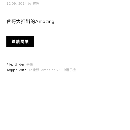
12 09, 2014
by
雲爸
台哥大推出的Amazing ...
繼續閱讀
Filed Under:
手機
Tagged With:
4g全頻
,
amazing x3
,
中階手機
Primary
Sidebar