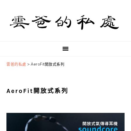
Skip
Skip
Skip
to
to
to
primary
main
primary
navigation
content
sidebar
雲爸的私處
>
AeroFit開放式系列
AeroFit開放式系列