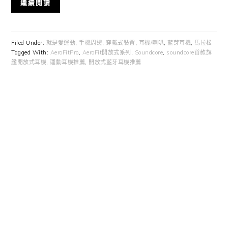
繼續閱讀
Filed Under:
就是愛運動
,
手機周邊
,
穿戴式裝置
,
耳機/喇叭
,
藍芽耳機
,
馬拉松
Tagged With:
AeroFitPro
,
AeroFit開放式系列
,
Soundcore
,
soundcore首款旗
艦開放式耳機
,
運動耳機推薦
,
開放式藍牙耳機推薦
Primary
Sidebar