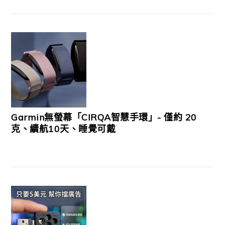
Garmin無螢幕「CIRQA智慧手環」- 僅約 20
克、續航10天、睡覺可戴