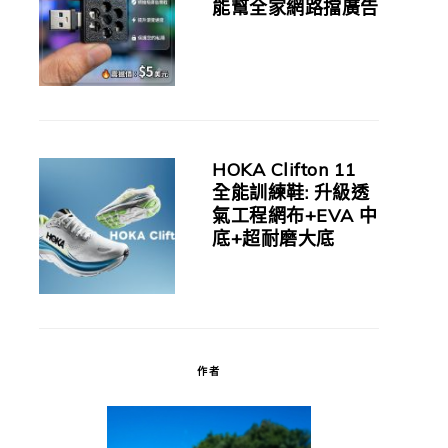
能幫全家網路擋廣告
HOKA Clifton 11
全能訓練鞋: 升級透
氣工程網布+EVA 中
底+超耐磨大底
作者