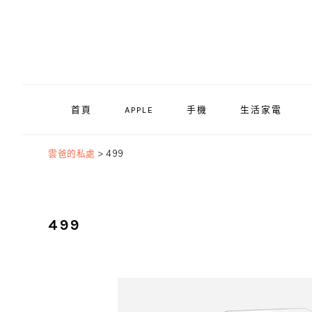
Skip
Skip
Skip
to
to
to
primary
main
primary
navigation
content
sidebar
首頁
APPLE
手機
生活家電
雲爸的私處
>
499
499