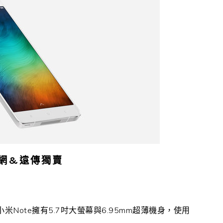
官網&遠傳獨賣
 小米Note擁有5.7吋大螢幕與6.95mm超薄機身，使用