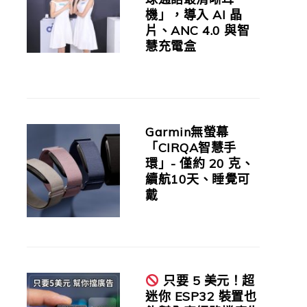
機」，導入 AI 晶
片、ANC 4.0 與智
慧充電盒
Garmin無螢幕
「CIRQA智慧手
環」- 僅約 20 克、
續航10天、睡覺可
戴
只要 5 美元！超
迷你 ESP32 裝置也