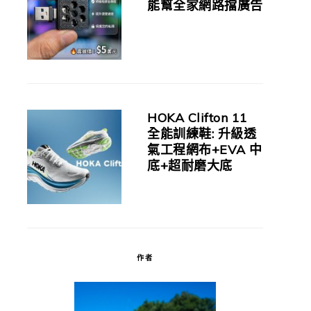
能幫全家網路擋廣告
HOKA Clifton 11
全能訓練鞋: 升級透
氣工程網布+EVA 中
底+超耐磨大底
作者