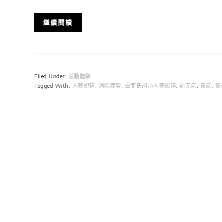
繼續閱讀
Filed Under:
活動體驗
Tagged With:
人蔘蜆精
,
消除疲勞
,
白蘭氏旭沛人蔘蜆精
,
補元氣
,
養氣
,
養