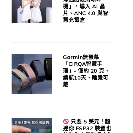
機」，導入 AI 晶
片、ANC 4.0 與智
慧充電盒
Garmin無螢幕
「CIRQA智慧手
環」- 僅約 20 克、
續航10天、睡覺可
戴
只要 5 美元！超
迷你 ESP32 裝置也