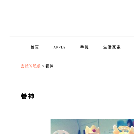
Skip
Skip
Skip
to
to
to
primary
main
primary
navigation
content
sidebar
首頁
APPLE
手機
生活家電
雲爸的私處
>
養神
養神