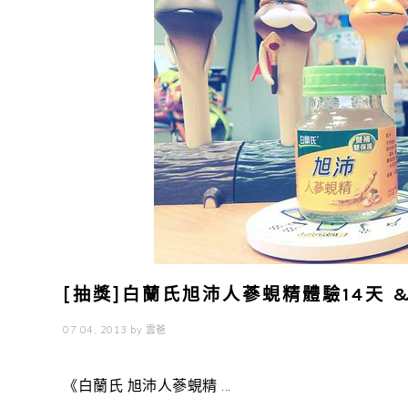
[抽獎]白蘭氏旭沛人蔘蜆精體驗14天 
07 04, 2013
by
雲爸
《白蘭氏 旭沛人蔘蜆精 ...