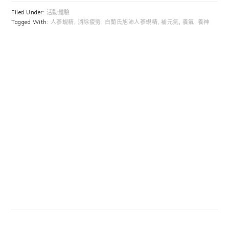
Filed Under:
活動體驗
Tagged With:
人蔘蜆精
,
消除疲勞
,
白蘭氏旭沛人蔘蜆精
,
補元氣
,
養氣
,
養神
Primary
Sidebar