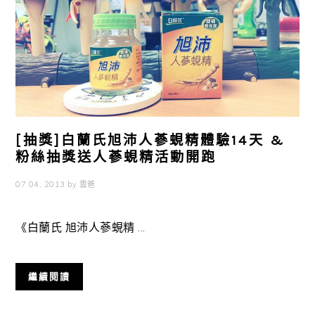
[抽獎]白蘭氏旭沛人蔘蜆精體驗14天 &
粉絲抽獎送人蔘蜆精活動開跑
07 04, 2013
by
雲爸
《白蘭氏 旭沛人蔘蜆精 ...
繼續閱讀