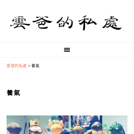
Skip
Skip
Skip
to
to
to
primary
main
primary
navigation
content
sidebar
雲爸的私處
>
養氣
養氣