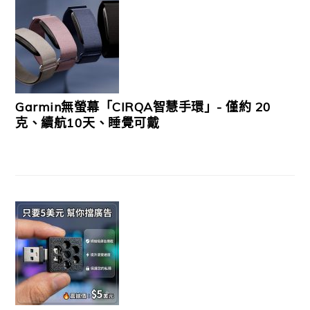
Garmin無螢幕「CIRQA智慧手環」- 僅約 20
克、續航10天、睡覺可戴