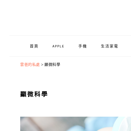
Skip
Skip
Skip
to
to
to
primary
main
primary
navigation
content
sidebar
首頁
APPLE
手機
生活家電
雲爸的私處
>
顯微科學
顯微科學