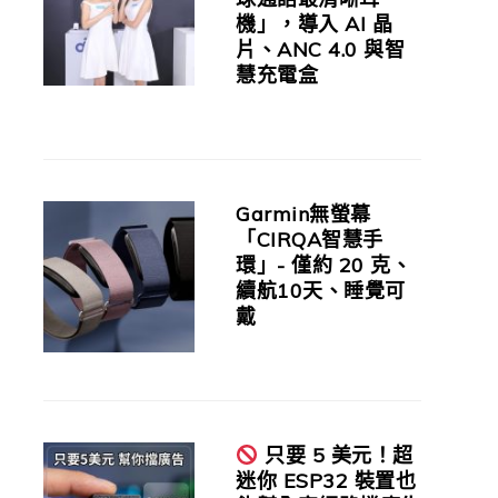
機」，導入 AI 晶
片、ANC 4.0 與智
慧充電盒
Garmin無螢幕
「CIRQA智慧手
環」- 僅約 20 克、
續航10天、睡覺可
戴
只要 5 美元！超
迷你 ESP32 裝置也