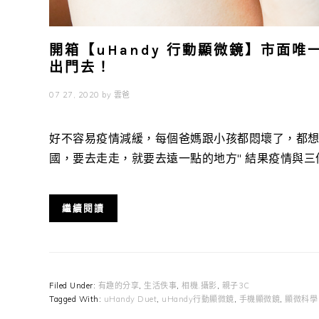
開箱【uHandy 行動顯微鏡】市面
出門去！
07 27, 2020
by
雲爸
好不容易疫情減緩，每個爸媽跟小孩都悶壞了，都想
國，要去走走，就要去遠一點的地方" 結果疫情與三倍券
繼續閱讀
Filed Under:
有趣的分享
,
生活佚事
,
相機.攝影
,
親子3C
Tagged With:
uHandy Duet
,
uHandy行動顯微鏡
,
手機顯微鏡
,
顯微科學