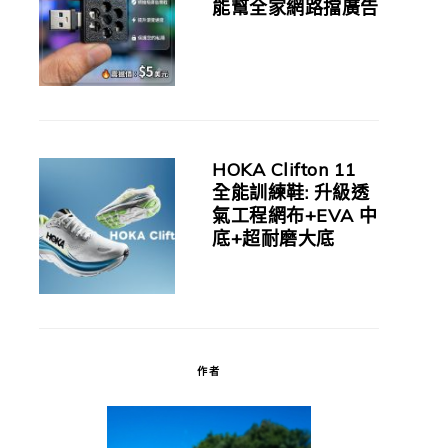
能幫全家網路擋廣告
HOKA Clifton 11
全能訓練鞋: 升級透
氣工程網布+EVA 中
底+超耐磨大底
作者