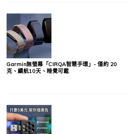
Garmin無螢幕「CIRQA智慧手環」- 僅約 20
克、續航10天、睡覺可戴