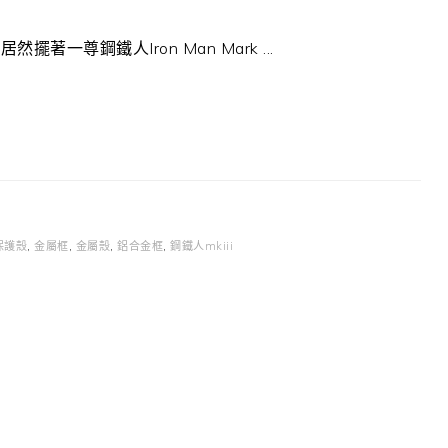
尊鋼鐵人Iron Man Mark ...
保護殼
,
金屬框
,
金屬殼
,
鋁合金框
,
鋼鐵人mkiii