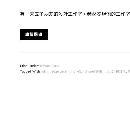
有一天去了朋友的設計工作室，赫然發現他的工作室居然擺著一
繼續閱讀
Filed Under:
iPhone Case
Tagged With:
alum edge case
,
iphone5
,
iphone5周邊
,
luxa2
,
保護框
,