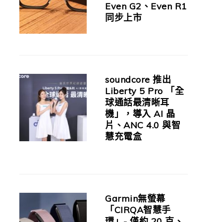
Even G2、Even R1
同步上市
soundcore 推出
Liberty 5 Pro 「全
球通話最清晰耳
機」，導入 AI 晶
片、ANC 4.0 與智
慧充電盒
Garmin無螢幕
「CIRQA智慧手
環」- 僅約 20 克、