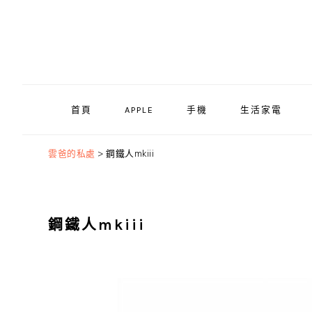
Skip
Skip
Skip
to
to
to
primary
main
primary
navigation
content
sidebar
首頁
APPLE
手機
生活家電
雲爸的私處
>
鋼鐵人mkiii
鋼鐵人mkiii