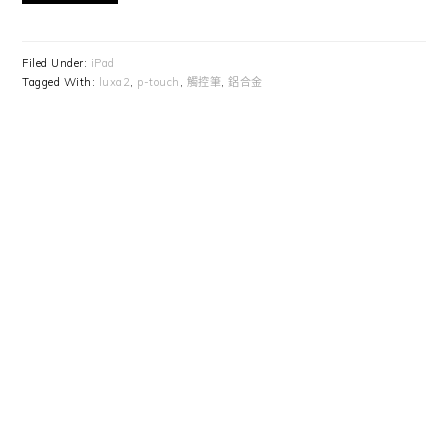
Filed Under:
iPad
Tagged With:
luxa2
,
p-touch
,
觸控筆
,
鋁合金
Primary
Sidebar