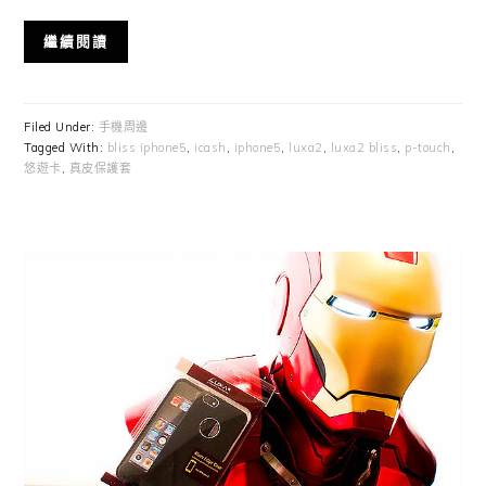
繼續閱讀
Filed Under:
手機周邊
Tagged With:
bliss iphone5
,
icash
,
iphone5
,
luxa2
,
luxa2 bliss
,
p-touch
,
悠遊卡
,
真皮保護套