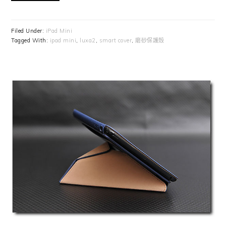
Filed Under:
iPad Mini
Tagged With:
ipad mini
,
luxa2
,
smart cover
,
磨砂保護殼