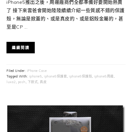
iPhone5推出之後，周邊廠商們全都準備好要開始熱賣
了 接下來雲爸會開始陸陸續續介紹一些質感不錯的保護
殼，無論是掀蓋的、或是真皮的、或是鋁殼金屬的，甚
至是CP ...
繼續閱讀
Filed Under:
iPhone Case
Tagged With:
iphone5
,
iphone5保護套
,
iphone5保護殼
,
iphone5周邊
,
luxa2
,
posh
,
下掀式
,
真皮