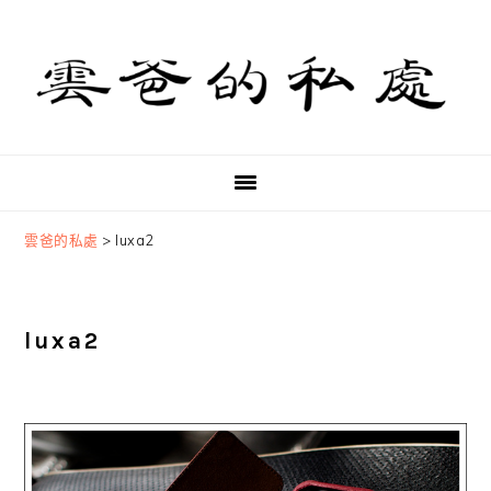
Skip
Skip
Skip
to
to
to
primary
main
primary
navigation
content
sidebar
雲爸的私處
>
luxa2
luxa2