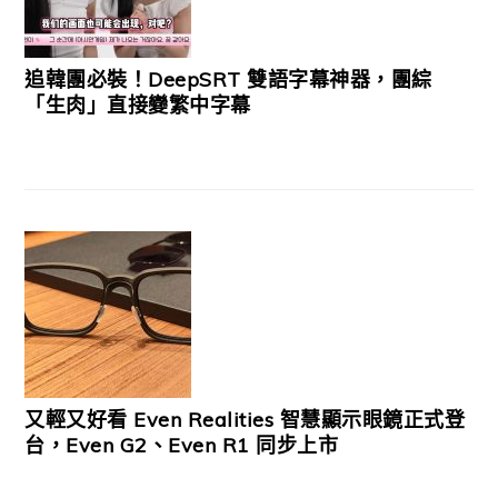
追韓團必裝！DeepSRT 雙語字幕神器，團綜
「生肉」直接變繁中字幕
又輕又好看 Even Realities 智慧顯示眼鏡正式登
台，Even G2、Even R1 同步上市