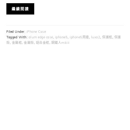
繼續閱讀
Filed Under:
iPhone Case
Tagged With:
alum edge case
,
iphone5
,
iphone5周邊
,
luxa2
,
保護框
,
保護
殼
,
金屬框
,
金屬殼
,
鋁合金框
,
鋼鐵人mkiii
Primary
Sidebar