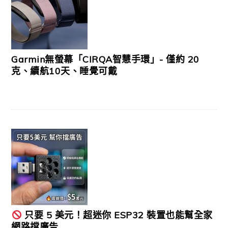
Garmin無螢幕「CIRQA智慧手環」- 僅約 20
克、續航10天、睡覺可戴
只要 5 美元！超迷你 ESP32 裝置也能幫全家
網路擋廣告