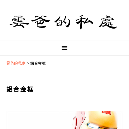
Skip
Skip
Skip
to
to
to
primary
main
primary
navigation
content
sidebar
雲爸的私處
>
鋁合金框
鋁合金框