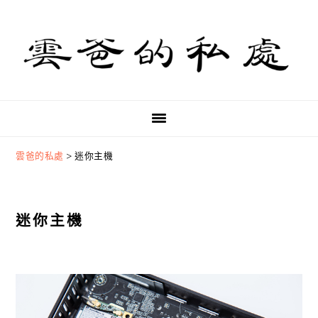
Skip
Skip
Skip
to
to
to
primary
main
primary
navigation
content
sidebar
雲爸的私處
>
迷你主機
迷你主機