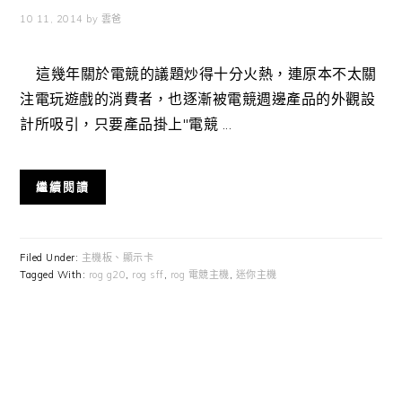
10 11, 2014
by
雲爸
這幾年關於電競的議題炒得十分火熱，連原本不太關
注電玩遊戲的消費者，也逐漸被電競週邊產品的外觀設
計所吸引，只要產品掛上"電競 ...
繼續閱讀
Filed Under:
主機板、顯示卡
Tagged With:
rog g20
,
rog sff
,
rog 電競主機
,
迷你主機
Primary
Sidebar