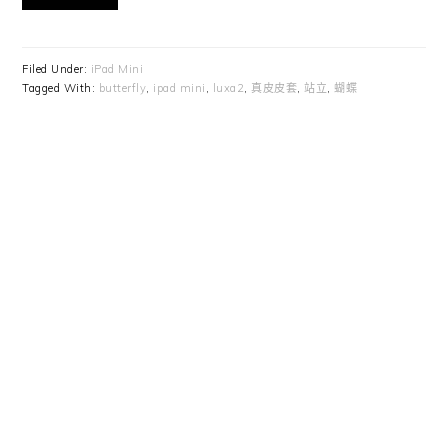
Filed Under:
iPad Mini
Tagged With:
butterfly
,
ipad mini
,
luxa2
,
真皮皮套
,
站立
,
蝴蝶
Primary
Sidebar