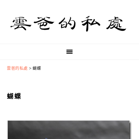
Skip
Skip
Skip
to
to
to
primary
main
primary
navigation
content
sidebar
雲爸的私處
>
蝴蝶
蝴蝶