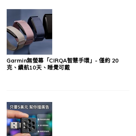
Garmin無螢幕「CIRQA智慧手環」- 僅約 20
克、續航10天、睡覺可戴