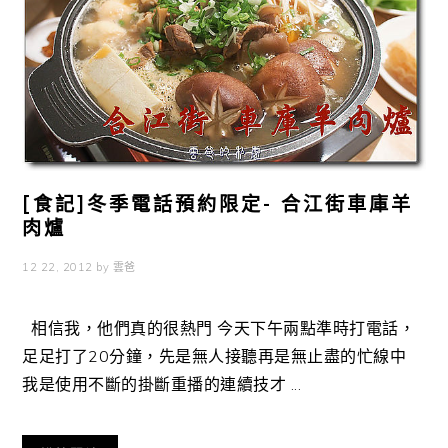
[食記]冬季電話預約限定- 合江街車庫羊
肉爐
12 22, 2012
by
雲爸
相信我，他們真的很熱門 今天下午兩點準時打電話，
足足打了20分鐘，先是無人接聽再是無止盡的忙線中
我是使用不斷的掛斷重播的連續技才 ...