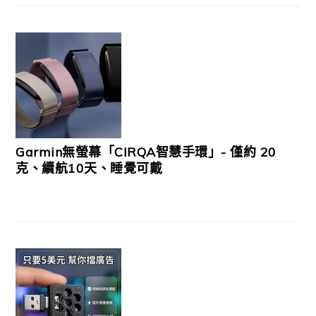
Garmin無螢幕「CIRQA智慧手環」- 僅約 20
克、續航10天、睡覺可戴