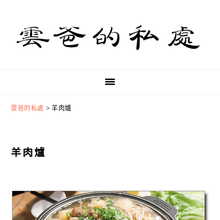
Skip
Skip
Skip
to
to
to
primary
main
primary
navigation
content
sidebar
雲爸的私處
>
羊肉爐
羊肉爐