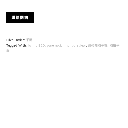
繼續閱讀
Filed Under:
手機
Tagged With:
lumia 920
,
puremotion hd
,
pureview
,
最強拍照手機
,
照相手
機
Primary
Sidebar