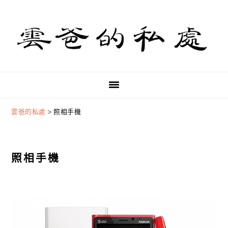
Skip
Skip
Skip
to
to
to
primary
main
primary
navigation
content
sidebar
雲爸的私處
>
照相手機
照相手機