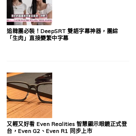
追韓團必裝！DeepSRT 雙語字幕神器，團綜
「生肉」直接變繁中字幕
又輕又好看 Even Realities 智慧顯示眼鏡正式登
台，Even G2、Even R1 同步上市