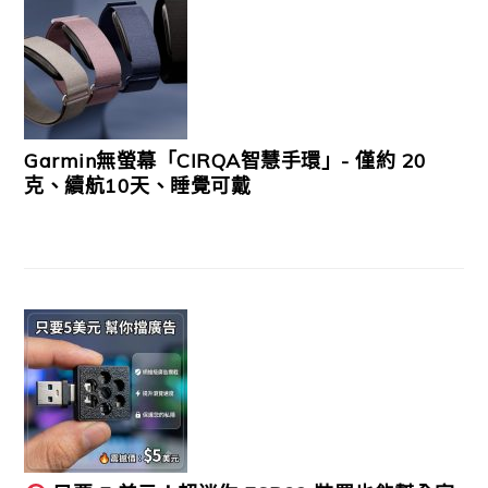
Garmin無螢幕「CIRQA智慧手環」- 僅約 20
克、續航10天、睡覺可戴