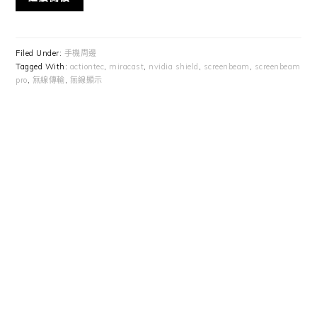
Filed Under:
手機周邊
Tagged With:
actiontec
,
miracast
,
nvidia shield
,
screenbeam
,
screenbeam
pro
,
無線傳輸
,
無線顯示
Primary
Sidebar