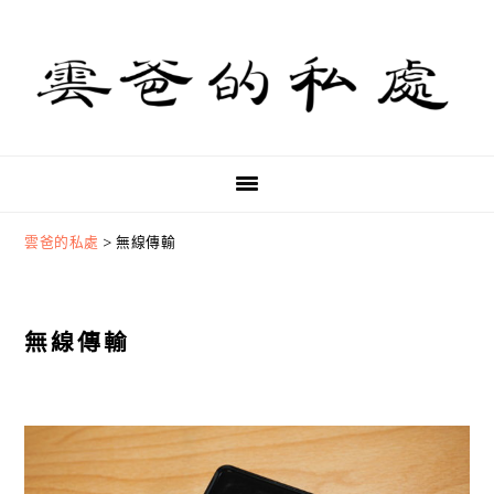
Skip
Skip
Skip
to
to
to
primary
main
primary
navigation
content
sidebar
雲爸的私處
>
無線傳輸
無線傳輸