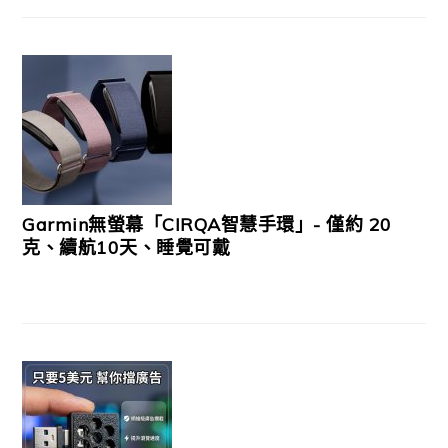
Garmin無螢幕「CIRQA智慧手環」- 僅約 20
克、續航10天、睡覺可戴