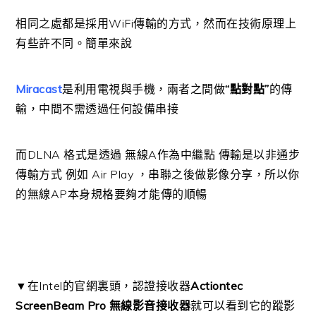
相同之處都是採用WiFi傳輸的方式，然而在技術原理上
有些許不同。簡單來說
Miracast
是利用電視與手機，兩者之間做
“點對點”
的傳
輸，中間不需透過任何設備串接
而DLNA 格式是透過 無線A作為中繼點 傳輸是以非通步
傳輸方式 例如 Air Play ，串聯之後做影像分享，所以你
的無線AP本身規格要夠才能傳的順暢
▼在Intel的官網裏頭，認證接收器
Actiontec
ScreenBeam Pro 無線影音接收器
就可以看到它的蹤影