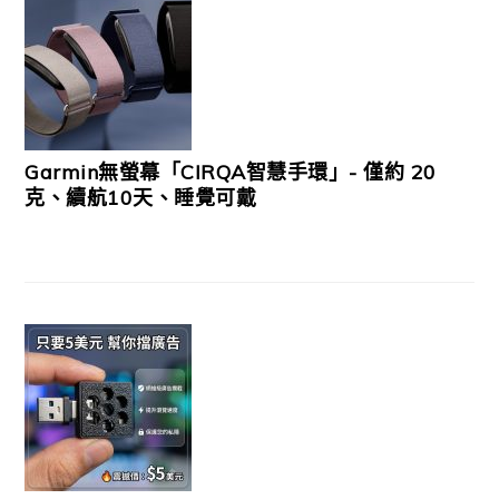
Garmin無螢幕「CIRQA智慧手環」- 僅約 20
克、續航10天、睡覺可戴