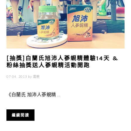
[抽獎]白蘭氏旭沛人蔘蜆精體驗14天 &
粉絲抽獎送人蔘蜆精活動開跑
07 04, 2013
by
雲爸
《白蘭氏 旭沛人蔘蜆精 ...
繼續閱讀