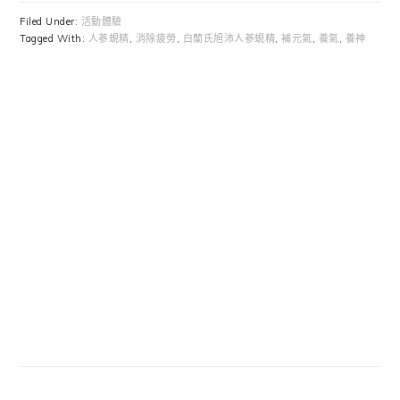
Filed Under:
活動體驗
Tagged With:
人蔘蜆精
,
消除疲勞
,
白蘭氏旭沛人蔘蜆精
,
補元氣
,
養氣
,
養神
Primary
Sidebar