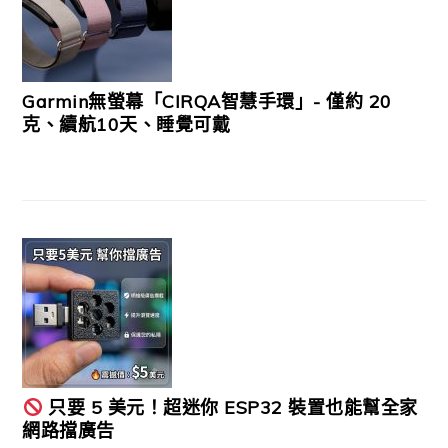
Garmin無螢幕「CIRQA智慧手環」- 僅約 20
克、續航10天、睡覺可戴
只要 5 美元！超迷你 ESP32 裝置也能幫全家
網路擋廣告