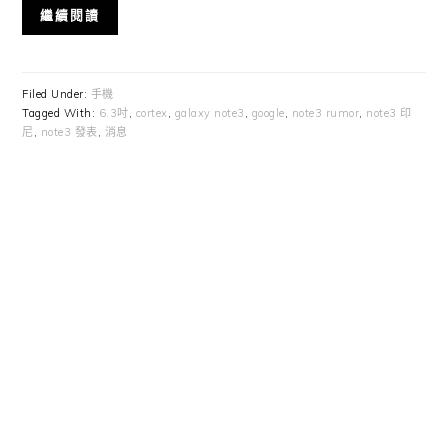
繼續閱讀
Filed Under:
手機
Tagged With:
6.3吋
,
cortex
,
galaxy note3
,
google
,
note3 rumor
,
note3 印
尼
,
note3 發表
,
消息
Primary
Sidebar