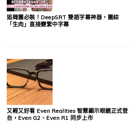
追韓團必裝！DeepSRT 雙語字幕神器，團綜
「生肉」直接變繁中字幕
又輕又好看 Even Realities 智慧顯示眼鏡正式登
台，Even G2、Even R1 同步上市