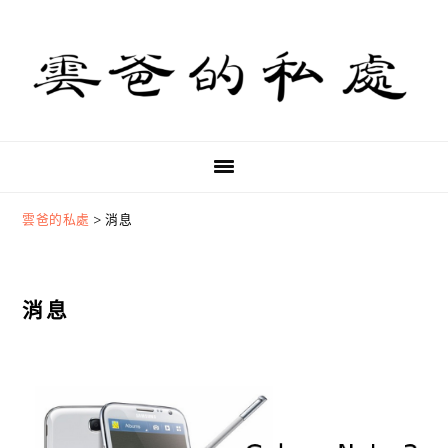
Skip
Skip
Skip
to
to
to
primary
main
primary
navigation
content
sidebar
雲爸的私處
>
消息
消息