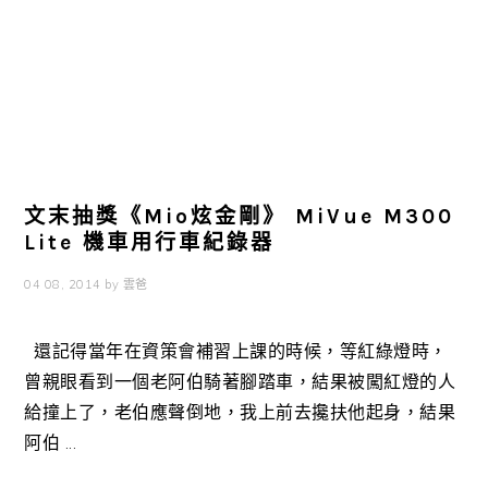
文末抽獎《Mio炫金剛》 MiVue M300
Lite 機車用行車紀錄器
04 08, 2014
by
雲爸
還記得當年在資策會補習上課的時候，等紅綠燈時，
曾親眼看到一個老阿伯騎著腳踏車，結果被闖紅燈的人
給撞上了，老伯應聲倒地，我上前去攙扶他起身，結果
阿伯 ...