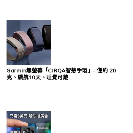
Garmin無螢幕「CIRQA智慧手環」- 僅約 20
克、續航10天、睡覺可戴