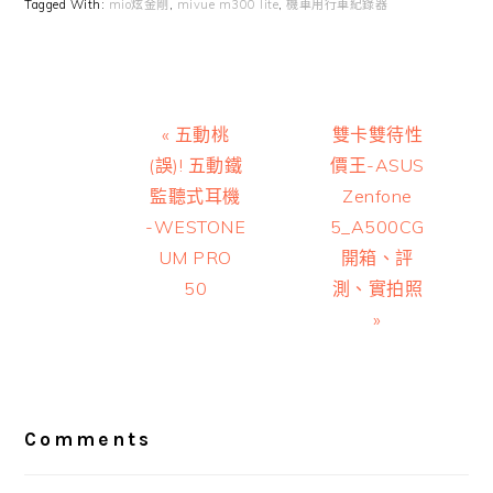
Tagged With:
mio炫金剛
,
mivue m300 lite
,
機車用行車紀錄器
Previous
Next
« 五動桃
雙卡雙待性
Post:
Post:
(誤)! 五動鐵
價王-ASUS
監聽式耳機
Zenfone
-WESTONE
5_A500CG
UM PRO
開箱、評
50
測、實拍照
»
Reader
Interactions
Comments