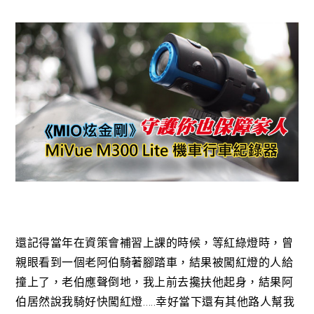
還記得當年在資策會補習上課的時候，等紅綠燈時，曾
親眼看到一個老阿伯騎著腳踏車，結果被闖紅燈的人給
撞上了，老伯應聲倒地，我上前去攙扶他起身，結果阿
伯居然說我騎好快闖紅燈…..幸好當下還有其他路人幫我