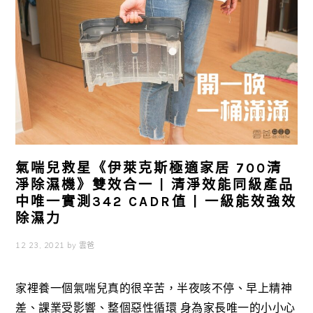
氣喘兒救星《伊萊克斯極適家居 700清
淨除濕機》雙效合一 | 清淨效能同級產品
中唯一實測342 CADR值 | 一級能效強效
除濕力
12 23, 2021
by
雲爸
家裡養一個氣喘兒真的很辛苦，半夜咳不停、早上精神
差、課業受影響、整個惡性循環 身為家長唯一的小小心