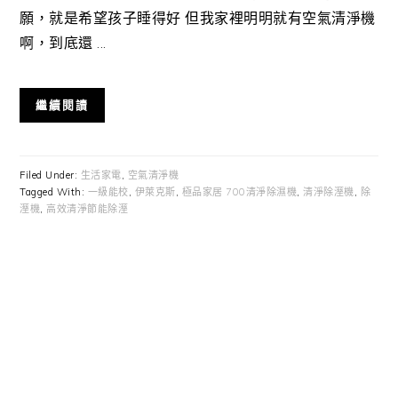
願，就是希望孩子睡得好 但我家裡明明就有空氣清淨機
啊，到底還 ...
繼續閱讀
Filed Under:
生活家電
,
空氣清淨機
Tagged With:
一級能校
,
伊萊克斯
,
極品家居 700清淨除濕機
,
清淨除溼機
,
除
溼機
,
高效清淨節能除溼
Primary
Sidebar