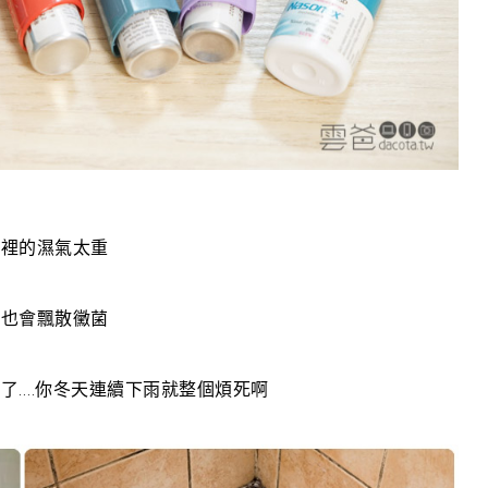
家裡的濕氣太重
中也會飄散黴菌
了….你冬天連續下雨就整個煩死啊