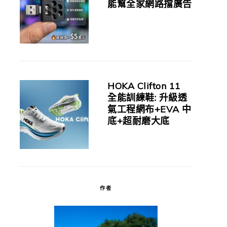
能幫全家網路擋廣告
HOKA Clifton 11
全能訓練鞋: 升級透
氣工程網布+EVA 中
底+超耐磨大底
作者