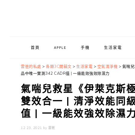
Skip
Skip
Skip
to
to
to
primary
main
primary
navigation
content
sidebar
首頁
APPLE
手機
生活家電
雲爸的私處
>
各類3C開箱文
>
生活家電
>
空氣清淨機
>
氣喘兒
品中唯一實測342 CADR值 | 一級能效強效除濕力
氣喘兒救星《伊萊克斯極
雙效合一 | 清淨效能同級
值 | 一級能效強效除濕
12 23, 2021
by
雲爸