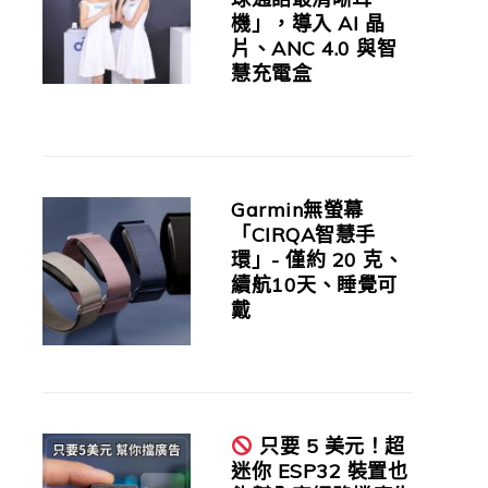
機」，導入 AI 晶
片、ANC 4.0 與智
慧充電盒
Garmin無螢幕
「CIRQA智慧手
環」- 僅約 20 克、
續航10天、睡覺可
戴
只要 5 美元！超
迷你 ESP32 裝置也