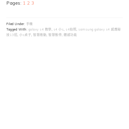
Page
Page
Page
Pages:
1
2
3
Filed Under:
手機
Tagged With:
galaxy s4 教學
,
s4 小s
,
s4拍照
,
samsung galaxy s4 感應秘
技13招
,
小s貞子
,
智慧捲動
,
智慧暫停
,
體感功能
Primary
Sidebar