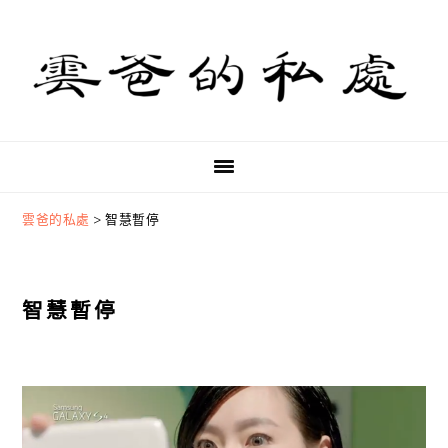
Skip
Skip
Skip
to
to
to
primary
main
primary
navigation
content
sidebar
雲爸的私處
>
智慧暫停
智慧暫停