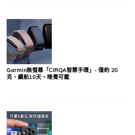
Garmin無螢幕「CIRQA智慧手環」- 僅約 20
克、續航10天、睡覺可戴