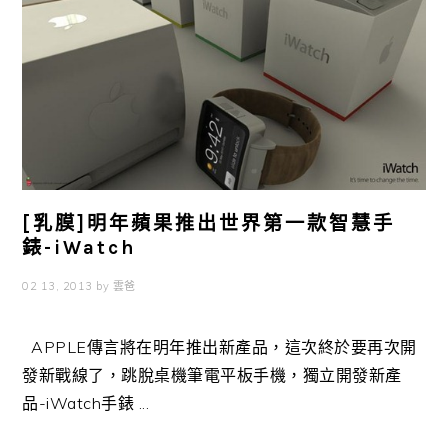
[乳膜]明年蘋果推出世界第一款智慧手
錶-iWatch
02 13, 2013
by
雲爸
APPLE傳言將在明年推出新產品，這次終於要再次開
發新戰線了，跳脫桌機筆電平板手機，獨立開發新產
品-iWatch手錶 ...