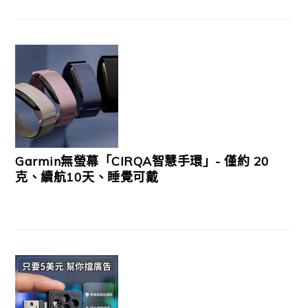
Garmin無螢幕「CIRQA智慧手環」- 僅約 20
克、續航10天、睡覺可戴