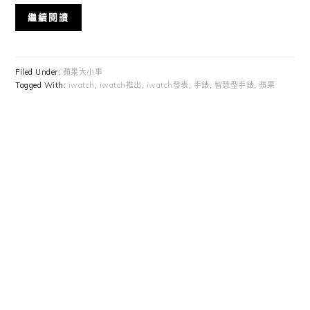
繼續閱讀
Filed Under:
蘋果大小事
Tagged With:
iwatch
,
iwatch推出
,
iwatch發表
,
手錶
,
智慧型手錶
,
蘋果
Primary
Sidebar