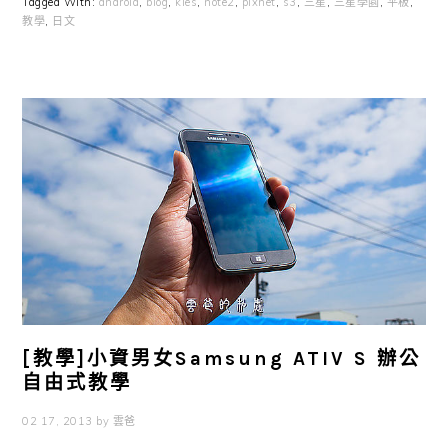
Tagged With:
android
,
blog
,
kies
,
note2
,
pixnet
,
s3
,
三星
,
三星學園
,
平板
,
教學
,
日文
[教學]小資男女Samsung ATIV S 辦公
自由式教學
02 17, 2013
by
雲爸