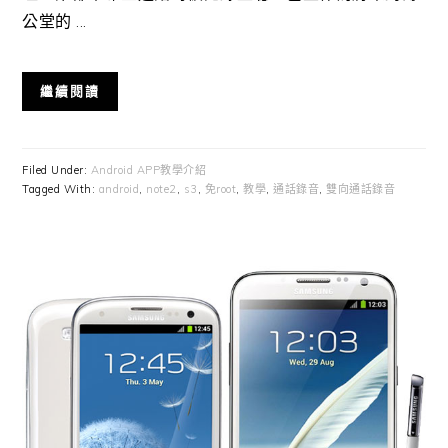
公堂的 ...
繼續閱讀
Filed Under:
Android APP教學介紹
Tagged With:
android
,
note2
,
s3
,
免root
,
教學
,
通話錄音
,
雙向通話錄音