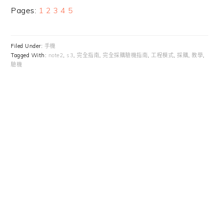
Page
Page
Page
Page
Page
Pages:
1
2
3
4
5
Filed Under:
手機
Tagged With:
note2
,
s3
,
完全指南
,
完全採購驗機指南
,
工程模式
,
採購
,
教學
,
驗機
Primary
Sidebar