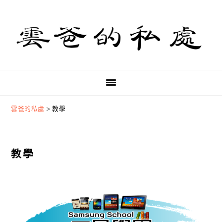
Skip
Skip
Skip
to
to
to
primary
main
primary
navigation
content
sidebar
雲爸的私處
>
教學
教學