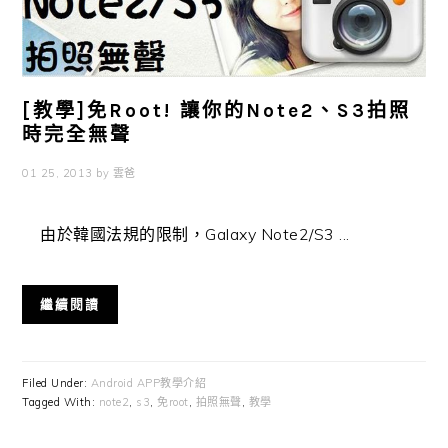
[教學]免Root! 讓你的Note2、S3拍照
時完全無聲
01 25, 2013
by
雲爸
由於韓國法規的限制，Galaxy Note2/S3 ...
繼續閱讀
Filed Under:
Android APP教學介紹
Tagged With:
note2
,
s3
,
免root
,
拍照無聲
,
教學