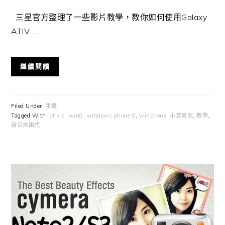
三星官方整理了一些影片教學，教你如何使用Galaxy
ATIV ...
繼續閱讀
Filed Under:
手機
Tagged With:
ativ s
,
win8
,
windows phone 8
,
winphone
,
小資男女
,
教學
,
辦公自由式