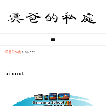
Skip
Skip
Skip
to
to
to
primary
main
primary
navigation
content
sidebar
雲爸的私處
>
pixnet
pixnet