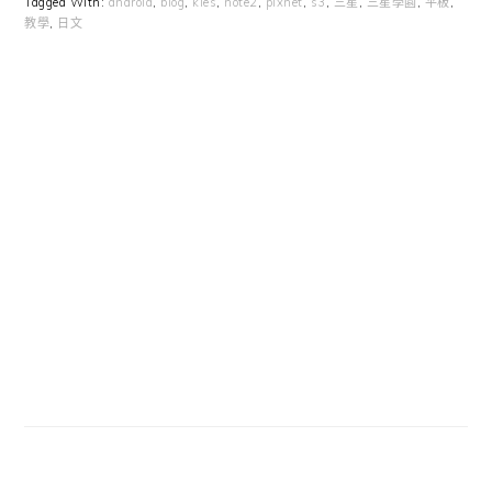
Tagged With:
android
,
blog
,
kies
,
note2
,
pixnet
,
s3
,
三星
,
三星學園
,
平板
,
教學
,
日文
Primary
Sidebar