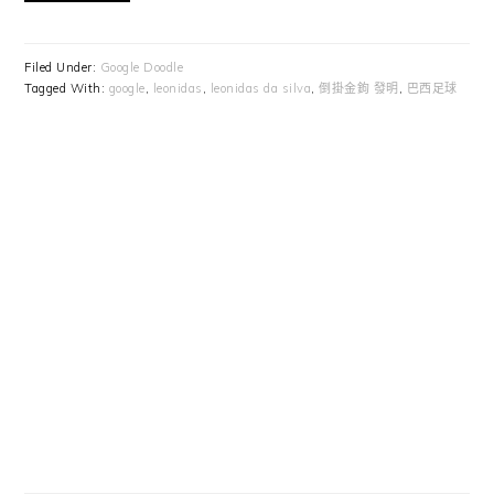
Filed Under:
Google Doodle
Tagged With:
google
,
leonidas
,
leonidas da silva
,
倒掛金鉤 發明
,
巴西足球
Primary
Sidebar