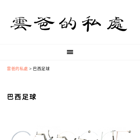
Skip
Skip
Skip
to
to
to
primary
main
primary
navigation
content
sidebar
雲爸的私處
>
巴西足球
巴西足球