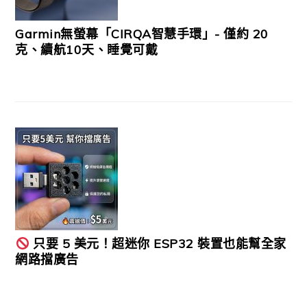
Garmin無螢幕「CIRQA智慧手環」- 僅約 20
克、續航10天、睡覺可戴
只要 5 美元！超迷你 ESP32 裝置也能幫全家
網路擋廣告