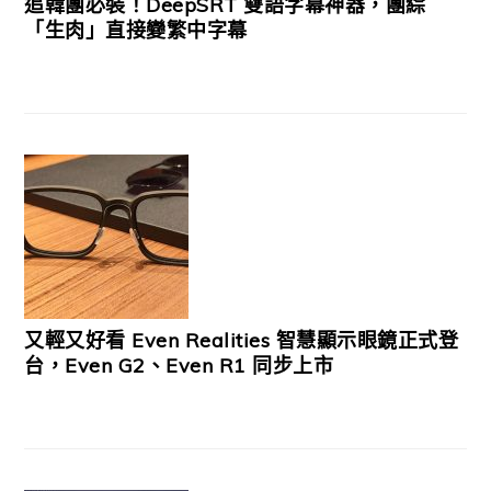
追韓團必裝！DeepSRT 雙語字幕神器，團綜
「生肉」直接變繁中字幕
又輕又好看 Even Realities 智慧顯示眼鏡正式登
台，Even G2、Even R1 同步上市