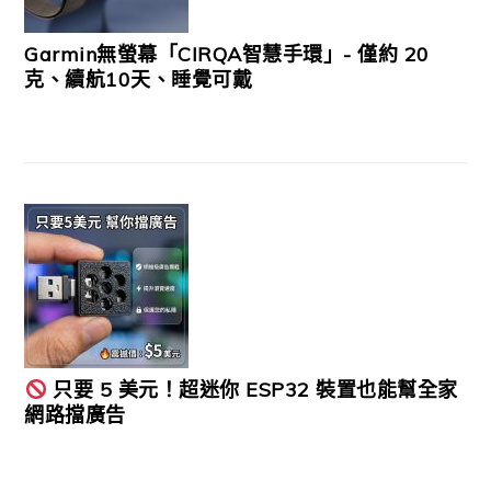
Garmin無螢幕「CIRQA智慧手環」- 僅約 20
克、續航10天、睡覺可戴
只要 5 美元！超迷你 ESP32 裝置也能幫全家
網路擋廣告