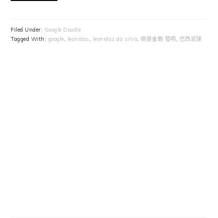
Filed Under:
Google Doodle
Tagged With:
google
,
leonidas
,
leonidas da silva
,
倒掛金鉤 發明
,
巴西足球
Primary
Sidebar