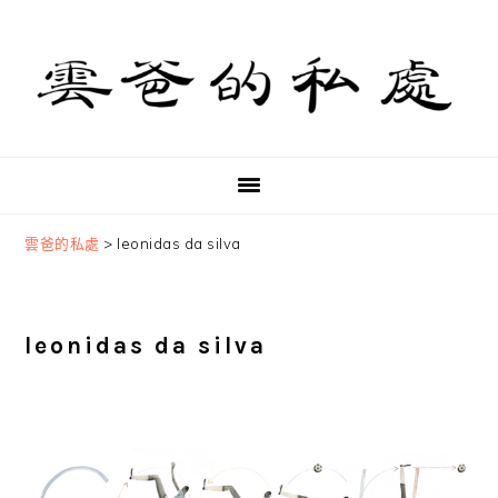
Skip
Skip
Skip
to
to
to
primary
main
primary
navigation
content
sidebar
雲爸的私處
>
leonidas da silva
leonidas da silva