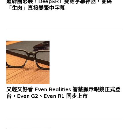
追韓團必裝！DeepSRT 雙語字幕神器，團綜
「生肉」直接變繁中字幕
又輕又好看 Even Realities 智慧顯示眼鏡正式登
台，Even G2、Even R1 同步上市