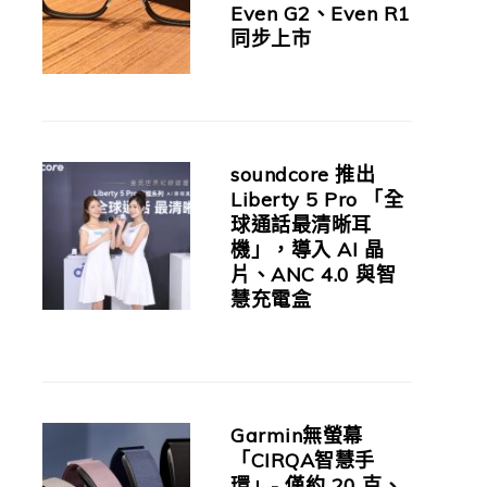
Even G2、Even R1
同步上市
soundcore 推出
Liberty 5 Pro 「全
球通話最清晰耳
機」，導入 AI 晶
片、ANC 4.0 與智
慧充電盒
Garmin無螢幕
「CIRQA智慧手
環」- 僅約 20 克、