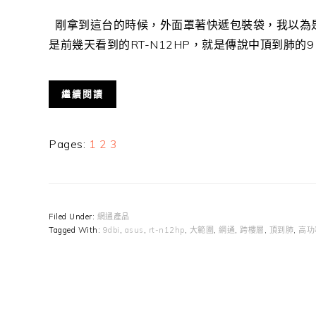
剛拿到這台的時候，外面罩著快遞包裝袋，我以為
是前幾天看到的RT-N12HP，就是傳說中頂到肺的9 ..
繼續閱讀
Page
Page
Page
Pages:
1
2
3
Filed Under:
網通產品
Tagged With:
9dbi
,
asus
,
rt-n12hp
,
大範圍
,
網通
,
跨樓層
,
頂到肺
,
高功