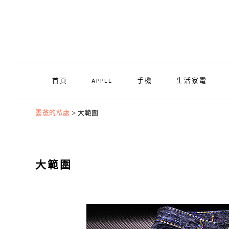
Skip
Skip
Skip
to
to
to
primary
main
primary
navigation
content
sidebar
首頁
APPLE
手機
生活家電
雲爸的私處
>
大範圍
大範圍