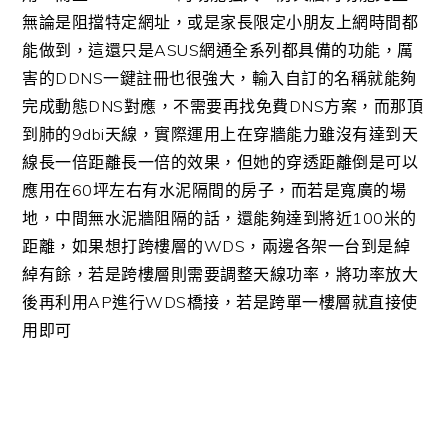
無論是阻擋特定網址，或是家長限定小朋友上網時間都
能做到，這還只是ASUS網通全系列都具備的功能，厲
害的DDNS一鍵註冊也很強大，輸入自訂的名稱就能夠
完成動態DNS對應，不需要再找免費DNS方案，而那頂
到肺的9dbi天線，實際運用上在穿牆能力雖沒有達到天
線長一倍距離長一倍的效果，但她的穿透距離倒是可以
應用在60坪左右有水泥隔間的房子，而若是寬廣的場
地，中間無水泥牆阻隔的話，還能夠達到將近100米的
距離，如果想打跨樓層的WDS，兩邊各架一台到是綽
綽有餘，若是跨樓層則需要調整天線功率，將功率放大
後再利用AP進行WDS橋接，若是跨單一樓層就直接使
用即可