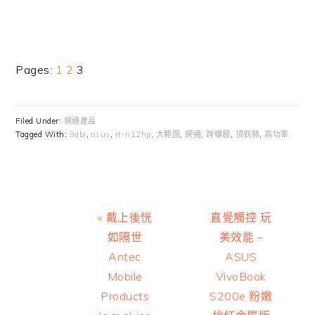
Page
Page
Page
Pages:
1
2
3
Filed Under:
網通產品
Tagged With:
9dbi
,
asus
,
rt-n12hp
,
大範圍
,
網通
,
跨樓層
,
頂到肺
,
高功率
Previous
Next
« 戴上後恍
直覺觸控 玩
Post:
Post:
如隔世
美效能 –
Antec
ASUS
Mobile
VivoBook
Products
S200e 粉嫩