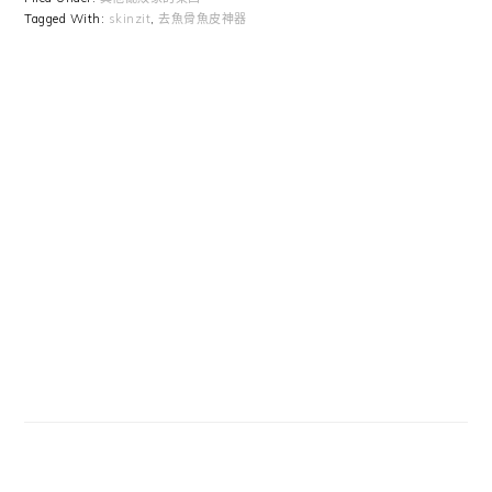
Tagged With:
skinzit
,
去魚骨魚皮神器
Primary
Sidebar