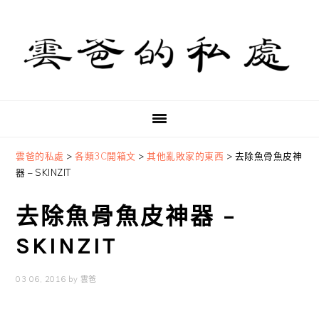
Skip
Skip
Skip
to
to
to
primary
main
primary
navigation
content
sidebar
雲爸的私處
>
各類3C開箱文
>
其他亂敗家的東西
>
去除魚骨魚皮神
器 – SKINZIT
去除魚骨魚皮神器 –
SKINZIT
03 06, 2016
by
雲爸