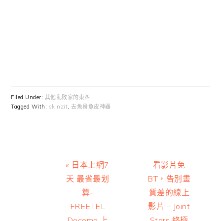
Filed Under:
其他亂敗家的東西
Tagged With:
skinzit
,
去魚骨魚皮神器
Previous
Next
« 日本上網7
看影片免
Post:
Post:
天 最省最划
BT，告別畫
算-
質差的線上
FREETEL
影片 – Joint
Docomo 上
Stars 終極