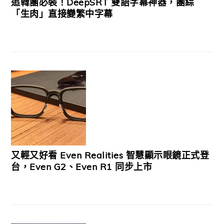
追韓團必裝！DeepSRT 雙語字幕神器，團綜
「生肉」直接變繁中字幕
又輕又好看 Even Realities 智慧顯示眼鏡正式登
台，Even G2、Even R1 同步上市