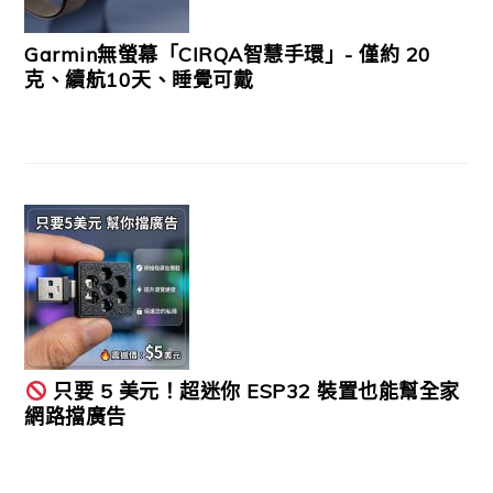
Garmin無螢幕「CIRQA智慧手環」- 僅約 20
克、續航10天、睡覺可戴
只要 5 美元！超迷你 ESP32 裝置也能幫全家
網路擋廣告