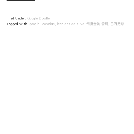
Filed Under:
Google Doodle
Tagged With:
google
,
leonidas
,
leonidas da silva
,
倒掛金鉤 發明
,
巴西足球
Primary
Sidebar