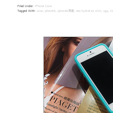
Filed Under:
iPhone Case
Tagged With:
case
,
iphone5
,
iphone5周邊
,
neo hybrid ex slim
,
sgp
,
sl