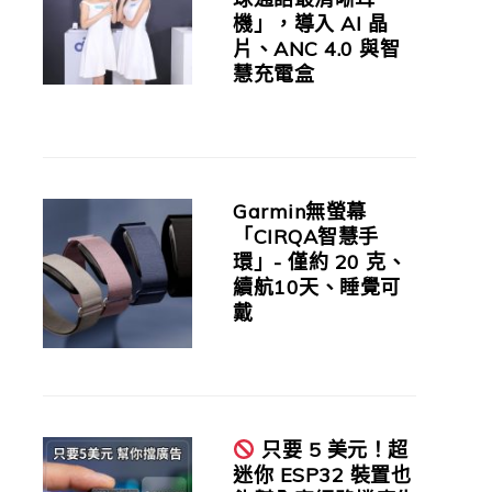
機」，導入 AI 晶
片、ANC 4.0 與智
慧充電盒
Garmin無螢幕
「CIRQA智慧手
環」- 僅約 20 克、
續航10天、睡覺可
戴
只要 5 美元！超
迷你 ESP32 裝置也