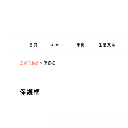
Skip
Skip
Skip
to
to
to
primary
main
primary
navigation
content
sidebar
首頁
APPLE
手機
生活家電
雲爸的私處
>
保護框
保護框