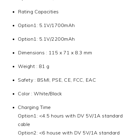
Rating Capacities
Option1: 5.1V/1700mAh
Option1: 5.1V/2200mAh
Dimensions : 115 x 71 x 8.3 mm
Weight : 81 g
Safety : BSMI, PSE, CE, FCC, EAC
Color : White/Black
Charging Time
Option1: <4.5 hours with DV 5V/1A standard
cable
Option2: <6 house with DV 5V/1A standard