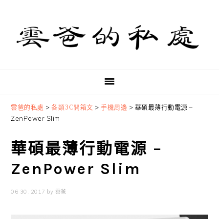
Skip
Skip
Skip
to
to
to
primary
main
primary
navigation
content
sidebar
雲爸的私處
>
各類3C開箱文
>
手機周邊
>
華碩最薄行動電源 –
ZenPower Slim
華碩最薄行動電源 –
ZenPower Slim
06 30, 2017
by
雲爸