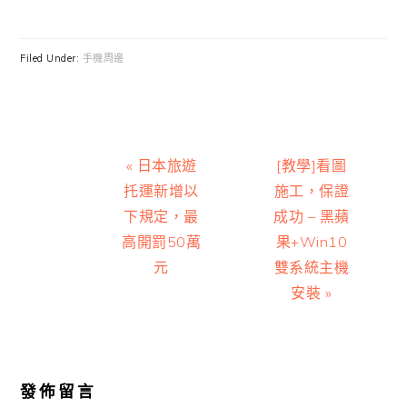
Filed Under:
手機周邊
Previous
Next
« 日本旅遊
[教學]看圖
Post:
Post:
托運新增以
施工，保證
下規定，最
成功 – 黑蘋
高開罰50萬
果+Win10
元
雙系統主機
安裝 »
Reader
Interactions
發佈留言