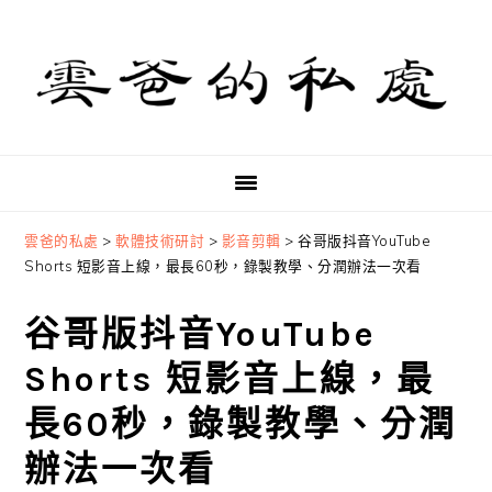
Skip
Skip
Skip
to
to
to
primary
main
primary
navigation
content
sidebar
雲爸的私處
>
軟體技術研討
>
影音剪輯
>
谷哥版抖音YouTube
Shorts 短影音上線，最長60秒，錄製教學、分潤辦法一次看
谷哥版抖音YouTube
Shorts 短影音上線，最
長60秒，錄製教學、分潤
辦法一次看