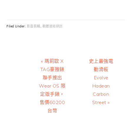
Filed Under:
影音剪輯
,
軟體技術研討
Previous
Next
« 瑪莉歐 X
史上最強電
Post:
Post:
TAG豪雅錶
動滑板
聯手推出
Evolve
Wear OS 限
Hadean
定版手錶，
Carbon
售價60200
Street »
台幣
Reader