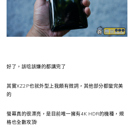
好了，該唸該嫌的都講完了
其實XZ2P也就外型上我頗有微詞，其他部分都蠻完美
的
螢幕真的很漂亮，是目前唯一擁有4K HDR的機種，規
格也全數攻頂!