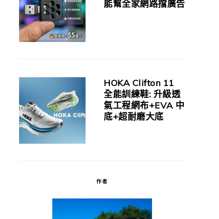
能幫全家網路擋廣告
HOKA Clifton 11
全能訓練鞋: 升級透
氣工程網布+EVA 中
底+超耐磨大底
作者