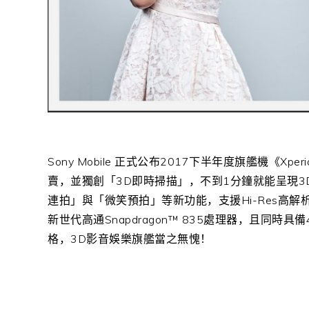
Sony Mobile
正式公布
2017
下半年度旗艦機《
Xper
賣，並獨創「
3D
即時掃描」，不到
1
分鐘就能呈現
3
連拍」與「微笑預拍」等新功能，支援
Hi-Res
高解
新世代高通
Snapdragon
™
835
處理器，且同時具備
格，
3D
影音娛樂旗艦當之無愧！