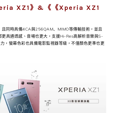
ia XZ1》&《《Xperia XZ1
，且同時具備
4CA
與
256QAM
、
MIMO
等傳輸技術
，並且
都更具通透感、音場也更大，
支援
Hi-Res
高解析音樂與
S-
放能力，螢幕色彩也具備電影監視器等級，不僅顏色更準也更