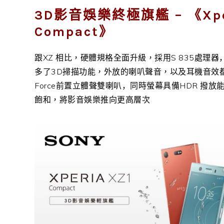
3D影音娛樂終極旗艦 – 《Xper
Compact》
跟XZ 相比，硬體規格全面升級，採用S
835
處理器
多了3D掃描功能，外放的喇叭聲音，以及耳機音效
Force
前置立體聲雙喇叭，
同時螢幕具備HDR 撥
飽和，將影音娛樂推向更高層次