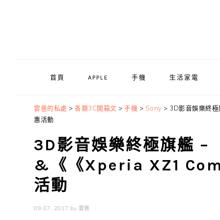
Skip
Skip
Skip
to
to
to
primary
main
primary
navigation
content
sidebar
首頁
APPLE
手機
生活家電
雲爸的私處
>
各類3C開箱文
>
手機
>
Sony
>
3D影音娛樂終極旗艦
惠活動
3D影音娛樂終極旗艦 – 《
&《《Xperia XZ1 
活動
09 07, 2017
by
雲爸