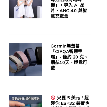
機」，導入 AI 晶
片、ANC 4.0 與智
慧充電盒
Garmin無螢幕
「CIRQA智慧手
環」- 僅約 20 克、
續航10天、睡覺可
戴
只要 5 美元！超
迷你 ESP32 裝置也