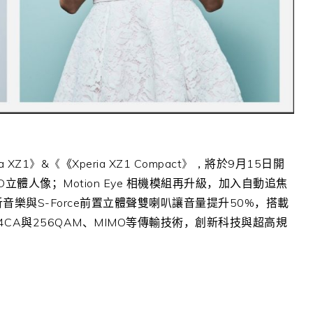
ia
XZ1》&《
《
Xperia XZ1 Compact》，
將於
9
月
15
日
開
D
立體人像；
Motion Eye
相機模組再升級，加入自動追焦
析音樂與
S-Force
前置立體聲雙喇叭讓音量提升
50%
，搭載
4CA
與
256QAM
、
MIMO
等傳輸技術，創新科技與超高規