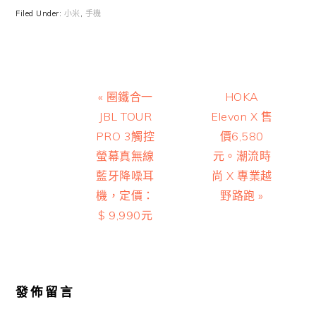
Filed Under:
小米
,
手機
Previous
Next
« 圈鐵合一
HOKA
Post:
Post:
JBL TOUR
Elevon X 售
PRO 3觸控
價6,580
螢幕真無線
元。潮流時
藍牙降噪耳
尚 X 專業越
機，定價：
野路跑 »
$ 9,990元
Reader
Interactions
發佈留言