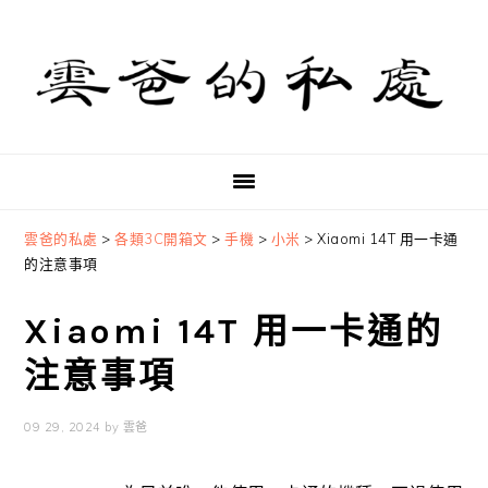
Skip
Skip
Skip
to
to
to
primary
main
primary
navigation
content
sidebar
雲爸的私處
>
各類3C開箱文
>
手機
>
小米
>
Xiaomi 14T 用一卡通
的注意事項
Xiaomi 14T 用一卡通的
注意事項
09 29, 2024
by
雲爸