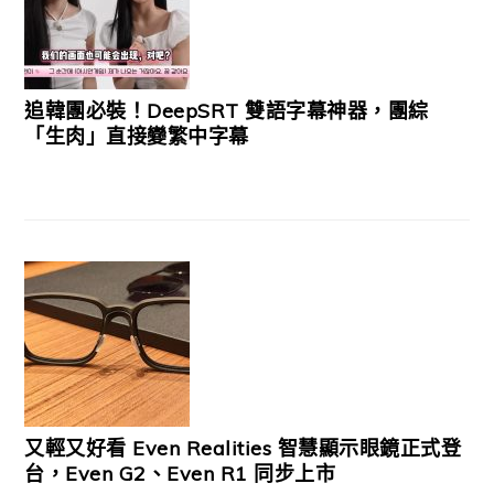
追韓團必裝！DeepSRT 雙語字幕神器，團綜
「生肉」直接變繁中字幕
又輕又好看 Even Realities 智慧顯示眼鏡正式登
台，Even G2、Even R1 同步上市