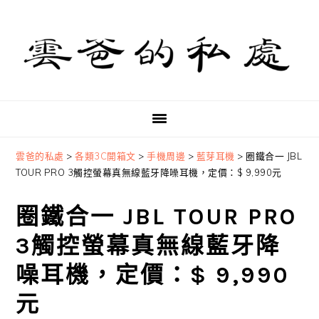
Skip
Skip
Skip
to
to
to
primary
main
primary
navigation
content
sidebar
雲爸的私處
>
各類3C開箱文
>
手機周邊
>
藍芽耳機
>
圈鐵合一 JBL
TOUR PRO 3觸控螢幕真無線藍牙降噪耳機，定價：$ 9,990元
圈鐵合一 JBL TOUR PRO
3觸控螢幕真無線藍牙降
噪耳機，定價：$ 9,990
元