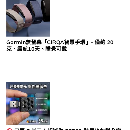
Garmin無螢幕「CIRQA智慧手環」- 僅約 20
克、續航10天、睡覺可戴