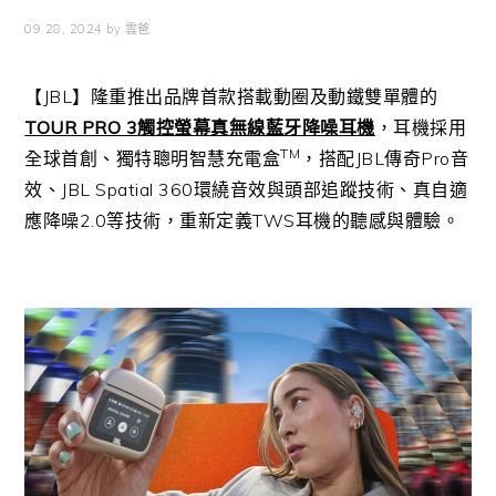
09 28, 2024
by
雲爸
【JBL】隆重推出品牌首款搭載動圈及動鐵雙單體的
TOUR PRO 3
觸控螢幕真無線藍牙降噪耳機
，耳機採用
TM
全球首創、獨特聰明智慧充電盒
，搭配JBL傳奇Pro音
效、JBL Spatial 360環繞音效與頭部追蹤技術、真自適
應降噪2.0等技術，重新定義TWS耳機的聽感與體驗。