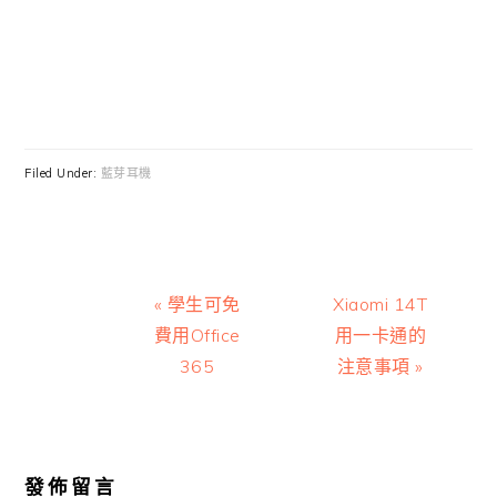
Filed Under:
藍芽耳機
Previous
Next
« 學生可免
Xiaomi 14T
Post:
Post:
費用Office
用一卡通的
365
注意事項 »
Reader
Interactions
發佈留言