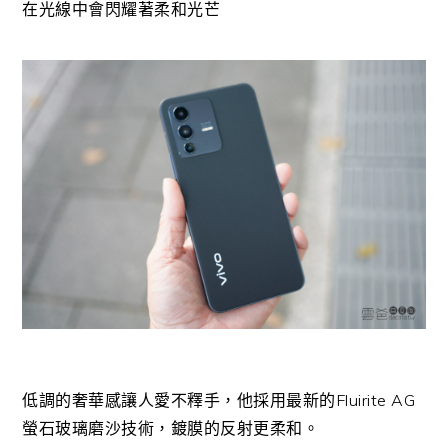
在光線中會閃耀著柔和光芒
低調的奢華感讓人愛不釋手，他採用最新的Fluirite AG
螢石玻璃磨沙技術，鍍膜的反射更柔和。