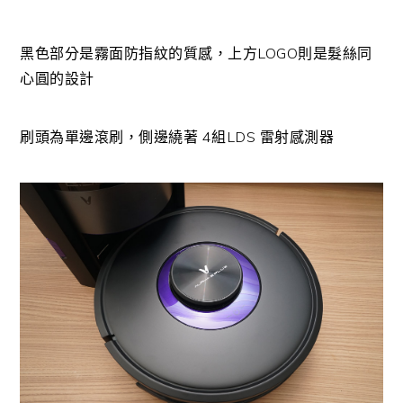
黑色部分是霧面防指紋的質感，上方LOGO則是髮絲同
心圓的設計
刷頭為單邊滾刷，側邊繞著 4組LDS 雷射感測器