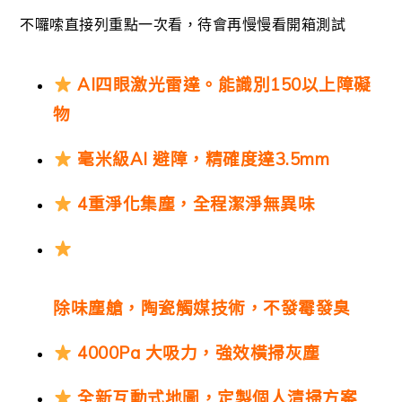
不囉嗦直接列重點一次看，待會再慢慢看開箱測試
AI四眼激光雷達。能識別150以上障礙
物
毫米級AI 避障，精確度達3.5mm
4重淨化集塵，全程潔淨無異味
除味塵艙，陶瓷觸媒技術，不發霉發臭
4000Pa 大吸力，強效橫掃灰塵
全新互動式地圖，定製個人清掃方案