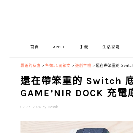
Skip
Skip
Skip
to
to
to
primary
main
primary
navigation
content
sidebar
首頁
APPLE
手機
生活家電
雲爸的私處
>
各類3C開箱文
>
遊戲主機
>
還在帶笨重的 Switc
還在帶笨重的 Switch
GAME’NIR DOCK 
07 27, 2020
by
Mesak