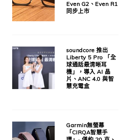
Even G2、Even R1
同步上市
soundcore 推出
Liberty 5 Pro 「全
球通話最清晰耳
機」，導入 AI 晶
片、ANC 4.0 與智
慧充電盒
Garmin無螢幕
「CIRQA智慧手
環」- 僅約 20 克、