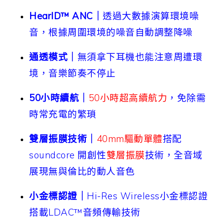
HearID™ ANC｜
透過大數據演算環境噪
音，根據周圍環境的噪音自動調整降噪
通透模式｜
無須拿下耳機也能注意周遭環
境，音樂節奏不停止
50小時續航｜
50小時超高續航力
，免除需
時常充電的繁瑣
雙層振膜技術｜
40mm驅動單體
搭配
soundcore 開創性
雙層振膜
技術，全音域
展現無與倫比的動人音色
小金標認證｜
Hi-Res Wireless小金標認證
搭載LDAC™音頻傳輸技術