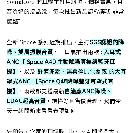
Soundcore 的耳機主打用料頂、價格實惠，且
音質好的沒話說，每次推出新品都會讓我”非常
驚豔”
全新 Space 系列近期推出，主打
SGS認證的降
噪、雙層振膜音質
，一口氣推出兩款 :
入耳式
ANC【 Space A40 主動降噪真無線藍牙耳
機】
、以及
“舒適滿點、無與倫比包覆感”的
大耳
罩式ANC 【Space Q45降噪藍牙耳罩式耳
機】
，兩款都支援最新
自適應ANC降噪、
LDAC超高音質
，規格好且售價合理，我們今
天一起開箱來看看表現如何
先預告，它家的頂級款 Libetry 4 即將問世，