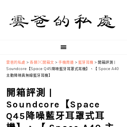
Skip
Skip
Skip
to
to
to
primary
main
primary
navigation
content
sidebar
雲爸的私處
>
各類3C開箱文
>
手機周邊
>
藍芽耳機
>
開箱評測 |
Soundcore【Space Q45降噪藍牙耳罩式耳機】、【 Space A40
主動降噪真無線藍牙耳機】
開箱評測 |
Soundcore【Space
Q45降噪藍牙耳罩式耳