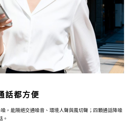
、通話都方便
.0 自適應主動降噪，能隔絕交通噪音、環境人聲與風切聲；四顆通話降噪
話。