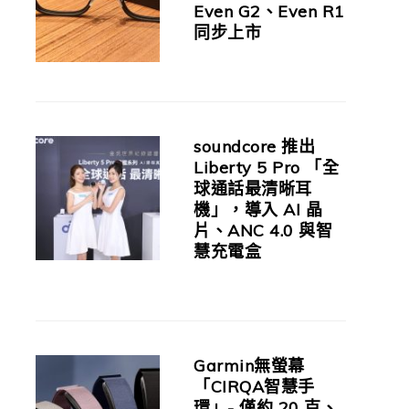
Even G2、Even R1
同步上市
soundcore 推出
Liberty 5 Pro 「全
球通話最清晰耳
機」，導入 AI 晶
片、ANC 4.0 與智
慧充電盒
Garmin無螢幕
「CIRQA智慧手
環」- 僅約 20 克、