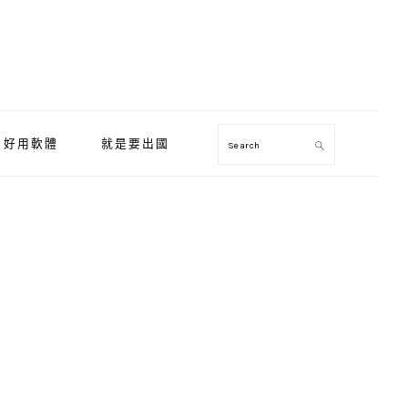
好用軟體
就是要出國
Search
Primary
Sidebar