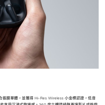
複合振膜單體，並獲得 Hi-Res Wireless 小金標認證，低音
能享受沉浸式臨場感。360 度立體環繞聲更讓影片或遊戲