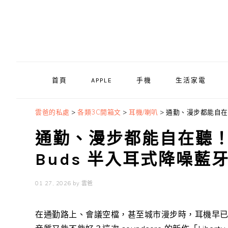
Skip
Skip
Skip
to
to
to
primary
main
primary
navigation
content
sidebar
首頁
APPLE
手機
生活家電
雲爸的私處
>
各類3C開箱文
>
耳機/喇叭
>
通勤、漫步都能自在聽！s
通勤、漫步都能自在聽！sou
Buds 半入耳式降噪藍
01 27, 2026
by
雲爸
在通勤路上、會議空檔，甚至城市漫步時，耳機早