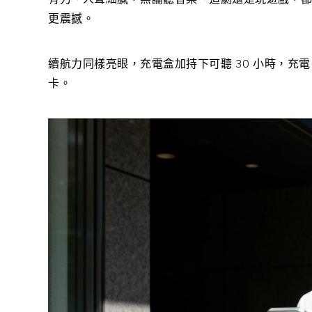
更震撼。
續航力同樣亮眼，充電盒加持下可聽 30 小時，充電
卡。