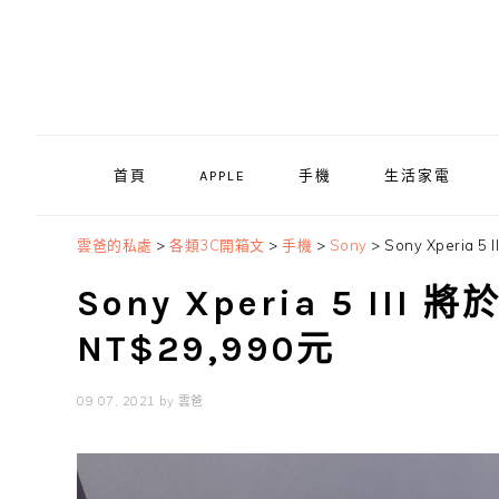
Skip
Skip
Skip
to
to
to
primary
main
primary
navigation
content
sidebar
首頁
APPLE
手機
生活家電
雲爸的私處
>
各類3C開箱文
>
手機
>
Sony
>
Sony Xperia 
Sony Xperia 5 III
NT$29,990元
09 07, 2021
by
雲爸