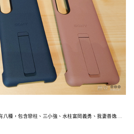
共有八種，包含戀柱、三小強、水柱富岡義勇、我妻善逸…..