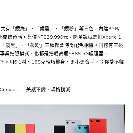
 5 III，共有「鏡綠」、「鏡黑」、「鏡粉」等三色，內建8GB/
起開始預購，售價NT$29,990元。簡單說就是把Xperia 1
」、「鏡黑」、「鏡粉」三種都會時尚配色相機。同樣有三鏡
ro 專業拍照模式、也都是搭載高通S888 5G處理器、
新率。用6.1吋、168克輕巧機身、更小更合手，令你愛不釋
作Compact ，美感不變、規格稍減