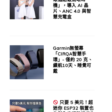
機」，導入 AI 晶
片、ANC 4.0 與智
慧充電盒
Garmin無螢幕
「CIRQA智慧手
環」- 僅約 20 克、
續航10天、睡覺可
戴
只要 5 美元！超
迷你 ESP32 裝置也