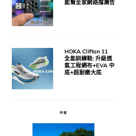
能幫全家網路擋廣告
HOKA Clifton 11
全能訓練鞋: 升級透
氣工程網布+EVA 中
底+超耐磨大底
作者